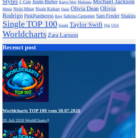
Styles
Michael Jackson
Justin Bieber
J. Cole
Kanye West
Madonna
Olivia
Olivia Dean
Noah Kahan
Nicki Minaj
Mitski
Oasis
Rodrigo
Sam Fender
Shakira
PinkPantheress
Sabrina Carpenter
Raye
Single TOP 100
Taylor Swift
Sombr
Tyla
USA
Worldcharts
Zara Larsson
Recenct post
Worldcharts TOP 100 vom 30.07.2026
30. Juli 2026
WorldCharts
0