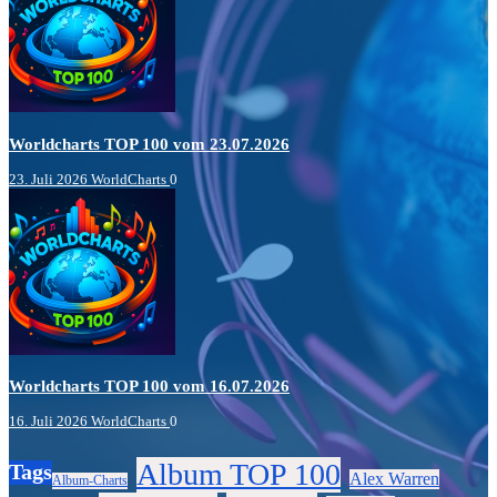
Worldcharts TOP 100 vom 23.07.2026
23. Juli 2026
WorldCharts
0
Worldcharts TOP 100 vom 16.07.2026
16. Juli 2026
WorldCharts
0
Album TOP 100
Tags
Alex Warren
Album-Charts