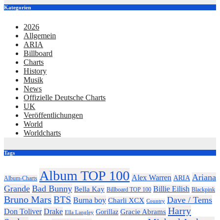
Kategorien
2026
Allgemein
ARIA
Billboard
Charts
History
Musik
News
Offizielle Deutsche Charts
UK
Veröffentlichungen
World
Worldcharts
Tags
Album TOP 100
Ariana
Alex Warren
ARIA
Album-Charts
Grande
Bad Bunny
Billie Eilish
Bella Kay
Billboard TOP 100
Blackpink
Bruno Mars
BTS
Dave / Tems
Burna boy
Charli XCX
Country
Harry
Drake
Don Toliver
Gracie Abrams
Gorillaz
Ella Langley