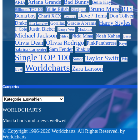
Ariana Grande
Bad Bunny
Bella Kay
ARIA
Bruno Mars
BTS
Billie Eilish
Billboard TOP 100
Blackpink
Dave / Tems
Burna boy
Don Toliver
Charli XCX
Country
Harry Styles
Drake
Gracie Abrams
Gorillaz
Ella Langley
Justin Bieber
J. Cole
Kanye West
Madonna
Michael Jackson
Noah Kahan
Nicki Minaj
Mitski
Oasis
Olivia Rodrigo
Olivia Dean
PinkPantheress
Raye
Sam Fender
Shakira
Sabrina Carpenter
Single TOP 100
Taylor Swift
Sombr
Tyla
Worldcharts
Zara Larsson
USA
Categories
Categories
WORLDCHARTS
Musikcharts und -news weltweit
© Copyright 1996-2026 Worldcharts. All Rights Reserved. by
Worldcharts