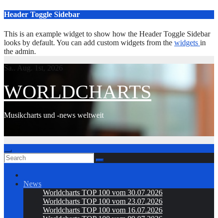
Skip
Header Toggle Sidebar
to
content
This is an example widget to show how the Header Toggle Sidebar
looks by default. You can add custom widgets from the
widgets
in
the admin.
Sa.. Aug. 1st, 2026
WORLDCHARTS
Musikcharts und -news weltweit
News
Worldcharts TOP 100 vom 30.07.2026
Worldcharts TOP 100 vom 23.07.2026
Worldcharts TOP 100 vom 16.07.2026