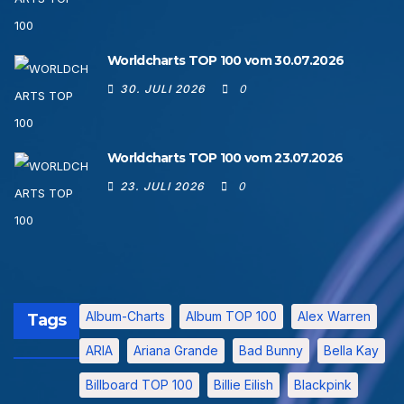
Worldcharts TOP 100 vom 30.07.2026
30. JULI 2026
0
Worldcharts TOP 100 vom 23.07.2026
23. JULI 2026
0
Album-Charts
Album TOP 100
Alex Warren
Tags
ARIA
Ariana Grande
Bad Bunny
Bella Kay
Billboard TOP 100
Billie Eilish
Blackpink