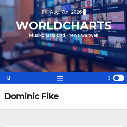
Skip
Fr.. Aug. 7th, 2026
to
content
WORLDCHARTS
Musikcharts und -news weltweit
Dominic Fike