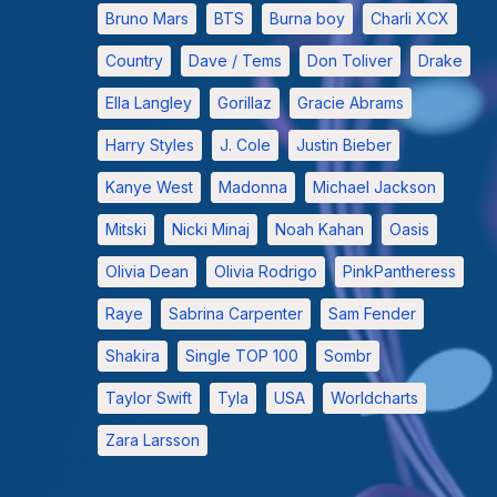
Bruno Mars
BTS
Burna boy
Charli XCX
Country
Dave / Tems
Don Toliver
Drake
Ella Langley
Gorillaz
Gracie Abrams
Harry Styles
J. Cole
Justin Bieber
Kanye West
Madonna
Michael Jackson
Mitski
Nicki Minaj
Noah Kahan
Oasis
Olivia Dean
Olivia Rodrigo
PinkPantheress
Raye
Sabrina Carpenter
Sam Fender
Shakira
Single TOP 100
Sombr
Taylor Swift
Tyla
USA
Worldcharts
Zara Larsson