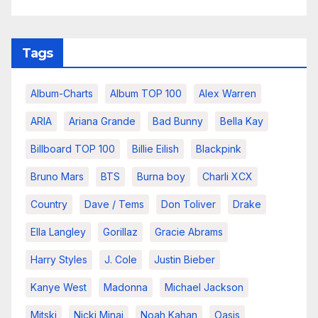
Tags
Album-Charts
Album TOP 100
Alex Warren
ARIA
Ariana Grande
Bad Bunny
Bella Kay
Billboard TOP 100
Billie Eilish
Blackpink
Bruno Mars
BTS
Burna boy
Charli XCX
Country
Dave / Tems
Don Toliver
Drake
Ella Langley
Gorillaz
Gracie Abrams
Harry Styles
J. Cole
Justin Bieber
Kanye West
Madonna
Michael Jackson
Mitski
Nicki Minaj
Noah Kahan
Oasis