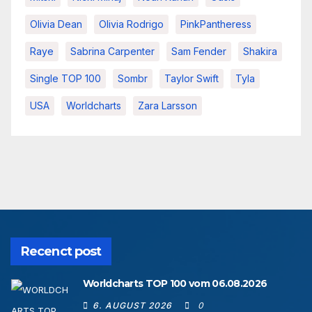
Olivia Dean
Olivia Rodrigo
PinkPantheress
Raye
Sabrina Carpenter
Sam Fender
Shakira
Single TOP 100
Sombr
Taylor Swift
Tyla
USA
Worldcharts
Zara Larsson
Recenct post
Worldcharts TOP 100 vom 06.08.2026
6. AUGUST 2026
0