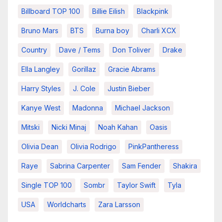
Billboard TOP 100
Billie Eilish
Blackpink
Bruno Mars
BTS
Burna boy
Charli XCX
Country
Dave / Tems
Don Toliver
Drake
Ella Langley
Gorillaz
Gracie Abrams
Harry Styles
J. Cole
Justin Bieber
Kanye West
Madonna
Michael Jackson
Mitski
Nicki Minaj
Noah Kahan
Oasis
Olivia Dean
Olivia Rodrigo
PinkPantheress
Raye
Sabrina Carpenter
Sam Fender
Shakira
Single TOP 100
Sombr
Taylor Swift
Tyla
USA
Worldcharts
Zara Larsson