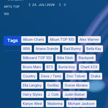
23. JULI 2026
0
Album-Charts
Album TOP 100
Alex Warren
Tags
ARIA
Ariana Grande
Bad Bunny
Bella Kay
Billboard TOP 100
Billie Eilish
Blackpink
Bruno Mars
BTS
Burna boy
Charli XCX
Country
Dave / Tems
Don Toliver
Drake
Ella Langley
Gorillaz
Gracie Abrams
Harry Styles
J. Cole
Justin Bieber
Kanye West
Madonna
Michael Jackson