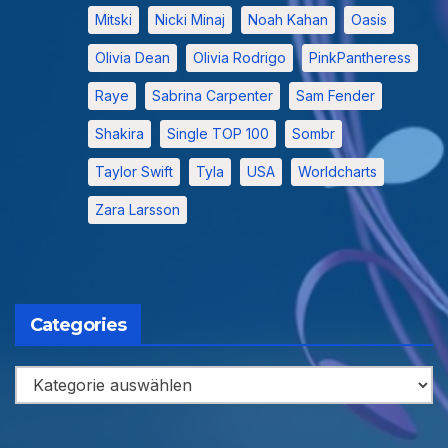
Mitski
Nicki Minaj
Noah Kahan
Oasis
Olivia Dean
Olivia Rodrigo
PinkPantheress
Raye
Sabrina Carpenter
Sam Fender
Shakira
Single TOP 100
Sombr
Taylor Swift
Tyla
USA
Worldcharts
Zara Larsson
Categories
Categories