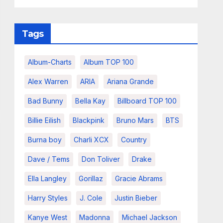
Tags
Album-Charts
Album TOP 100
Alex Warren
ARIA
Ariana Grande
Bad Bunny
Bella Kay
Billboard TOP 100
Billie Eilish
Blackpink
Bruno Mars
BTS
Burna boy
Charli XCX
Country
Dave / Tems
Don Toliver
Drake
Ella Langley
Gorillaz
Gracie Abrams
Harry Styles
J. Cole
Justin Bieber
Kanye West
Madonna
Michael Jackson