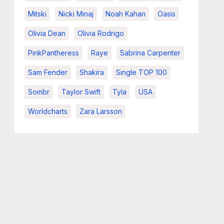
Mitski
Nicki Minaj
Noah Kahan
Oasis
Olivia Dean
Olivia Rodrigo
PinkPantheress
Raye
Sabrina Carpenter
Sam Fender
Shakira
Single TOP 100
Sombr
Taylor Swift
Tyla
USA
Worldcharts
Zara Larsson