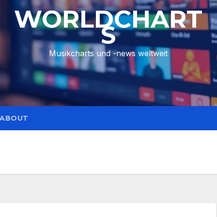
WORLDCHART
S
Musikcharts und -news weltweit
ABOUT