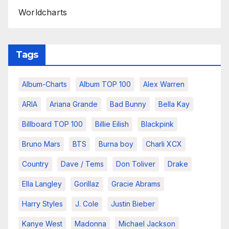
Worldcharts
Tags
Album-Charts
Album TOP 100
Alex Warren
ARIA
Ariana Grande
Bad Bunny
Bella Kay
Billboard TOP 100
Billie Eilish
Blackpink
Bruno Mars
BTS
Burna boy
Charli XCX
Country
Dave / Tems
Don Toliver
Drake
Ella Langley
Gorillaz
Gracie Abrams
Harry Styles
J. Cole
Justin Bieber
Kanye West
Madonna
Michael Jackson