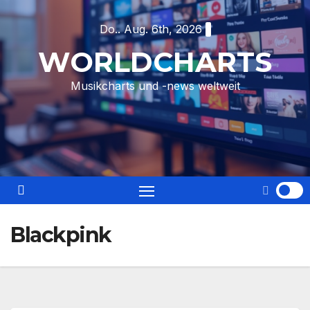
Skip
Do.. Aug. 6th, 2026
to
content
WORLDCHARTS
Musikcharts und -news weltweit
Blackpink