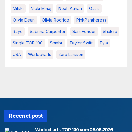
Mitski
Nicki Minaj
Noah Kahan
Oasis
Olivia Dean
Olivia Rodrigo
PinkPantheress
Raye
Sabrina Carpenter
Sam Fender
Shakira
Single TOP 100
Sombr
Taylor Swift
Tyla
USA
Worldcharts
Zara Larsson
Recenct post
Worldcharts TOP 100 vom 06.08.2026