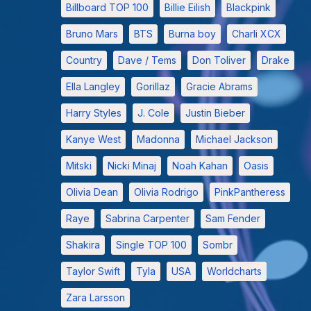
Billboard TOP 100
Billie Eilish
Blackpink
Bruno Mars
BTS
Burna boy
Charli XCX
Country
Dave / Tems
Don Toliver
Drake
Ella Langley
Gorillaz
Gracie Abrams
Harry Styles
J. Cole
Justin Bieber
Kanye West
Madonna
Michael Jackson
Mitski
Nicki Minaj
Noah Kahan
Oasis
Olivia Dean
Olivia Rodrigo
PinkPantheress
Raye
Sabrina Carpenter
Sam Fender
Shakira
Single TOP 100
Sombr
Taylor Swift
Tyla
USA
Worldcharts
Zara Larsson