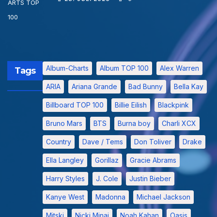
Album-Charts
Album TOP 100
Alex Warren
Tags
ARIA
Ariana Grande
Bad Bunny
Bella Kay
Billboard TOP 100
Billie Eilish
Blackpink
Bruno Mars
BTS
Burna boy
Charli XCX
Country
Dave / Tems
Don Toliver
Drake
Ella Langley
Gorillaz
Gracie Abrams
Harry Styles
J. Cole
Justin Bieber
Kanye West
Madonna
Michael Jackson
Mitski
Nicki Minaj
Noah Kahan
Oasis