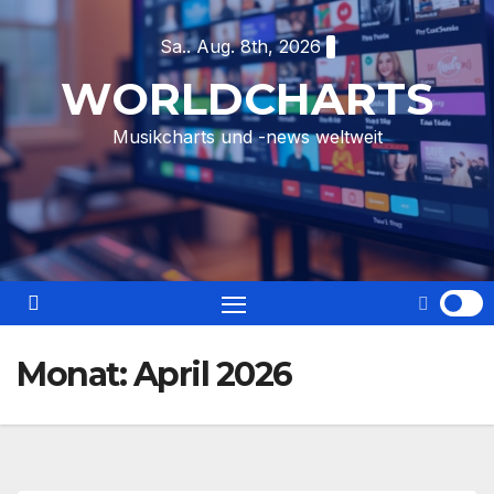
Skip
Sa.. Aug. 8th, 2026
to
content
WORLDCHARTS
Musikcharts und -news weltweit
Monat:
April 2026