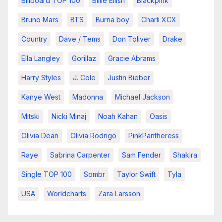
Billboard TOP 100
Billie Eilish
Blackpink
Bruno Mars
BTS
Burna boy
Charli XCX
Country
Dave / Tems
Don Toliver
Drake
Ella Langley
Gorillaz
Gracie Abrams
Harry Styles
J. Cole
Justin Bieber
Kanye West
Madonna
Michael Jackson
Mitski
Nicki Minaj
Noah Kahan
Oasis
Olivia Dean
Olivia Rodrigo
PinkPantheress
Raye
Sabrina Carpenter
Sam Fender
Shakira
Single TOP 100
Sombr
Taylor Swift
Tyla
USA
Worldcharts
Zara Larsson