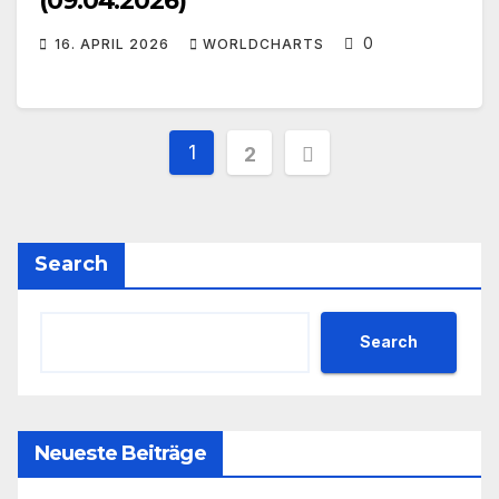
(09.04.2026)
0
16. APRIL 2026
WORLDCHARTS
Seitennummerieru
1
2
der
Beiträge
Search
Search
Neueste Beiträge