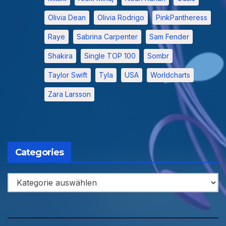
Olivia Dean
Olivia Rodrigo
PinkPantheress
Raye
Sabrina Carpenter
Sam Fender
Shakira
Single TOP 100
Sombr
Taylor Swift
Tyla
USA
Worldcharts
Zara Larsson
Categories
Categories