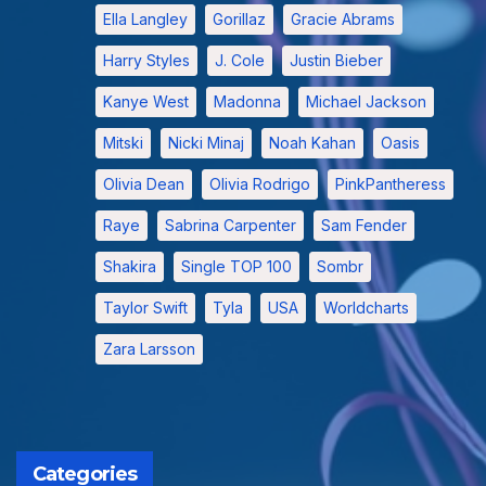
Ella Langley
Gorillaz
Gracie Abrams
Harry Styles
J. Cole
Justin Bieber
Kanye West
Madonna
Michael Jackson
Mitski
Nicki Minaj
Noah Kahan
Oasis
Olivia Dean
Olivia Rodrigo
PinkPantheress
Raye
Sabrina Carpenter
Sam Fender
Shakira
Single TOP 100
Sombr
Taylor Swift
Tyla
USA
Worldcharts
Zara Larsson
Categories