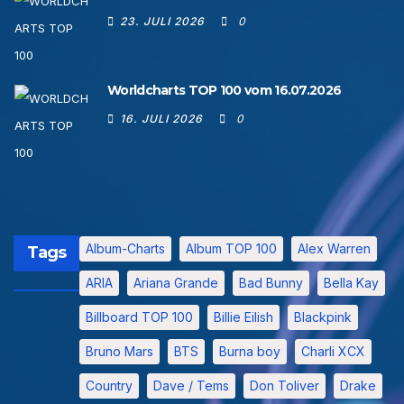
23. JULI 2026
0
Worldcharts TOP 100 vom 16.07.2026
16. JULI 2026
0
Album-Charts
Album TOP 100
Alex Warren
Tags
ARIA
Ariana Grande
Bad Bunny
Bella Kay
Billboard TOP 100
Billie Eilish
Blackpink
Bruno Mars
BTS
Burna boy
Charli XCX
Country
Dave / Tems
Don Toliver
Drake