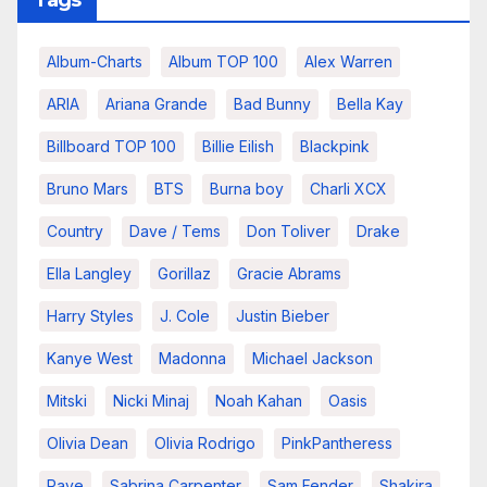
Album-Charts
Album TOP 100
Alex Warren
ARIA
Ariana Grande
Bad Bunny
Bella Kay
Billboard TOP 100
Billie Eilish
Blackpink
Bruno Mars
BTS
Burna boy
Charli XCX
Country
Dave / Tems
Don Toliver
Drake
Ella Langley
Gorillaz
Gracie Abrams
Harry Styles
J. Cole
Justin Bieber
Kanye West
Madonna
Michael Jackson
Mitski
Nicki Minaj
Noah Kahan
Oasis
Olivia Dean
Olivia Rodrigo
PinkPantheress
Raye
Sabrina Carpenter
Sam Fender
Shakira