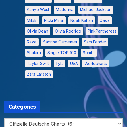
Kanye West
Madonna
Michael Jackson
Mitski
Nicki Minaj
Noah Kahan
Oasis
Olivia Dean
Olivia Rodrigo
PinkPantheress
Raye
Sabrina Carpenter
Sam Fender
Shakira
Single TOP 100
Sombr
Taylor Swift
Tyla
USA
Worldcharts
Zara Larsson
Categories
Categories