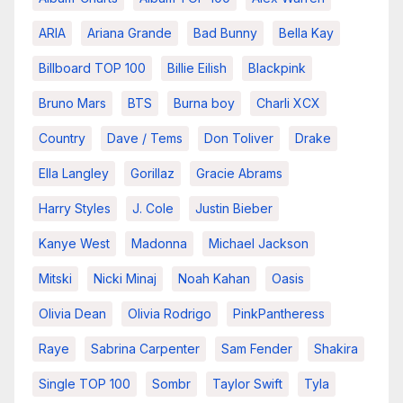
ARIA
Ariana Grande
Bad Bunny
Bella Kay
Billboard TOP 100
Billie Eilish
Blackpink
Bruno Mars
BTS
Burna boy
Charli XCX
Country
Dave / Tems
Don Toliver
Drake
Ella Langley
Gorillaz
Gracie Abrams
Harry Styles
J. Cole
Justin Bieber
Kanye West
Madonna
Michael Jackson
Mitski
Nicki Minaj
Noah Kahan
Oasis
Olivia Dean
Olivia Rodrigo
PinkPantheress
Raye
Sabrina Carpenter
Sam Fender
Shakira
Single TOP 100
Sombr
Taylor Swift
Tyla