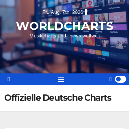
Skip
Fr.. Aug. 7th, 2026
to
content
WORLDCHARTS
Musikcharts und -news weltweit
Offizielle Deutsche Charts