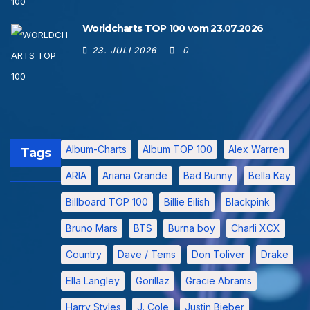
Worldcharts TOP 100 vom 23.07.2026
23. JULI 2026
0
Album-Charts
Album TOP 100
Alex Warren
Tags
ARIA
Ariana Grande
Bad Bunny
Bella Kay
Billboard TOP 100
Billie Eilish
Blackpink
Bruno Mars
BTS
Burna boy
Charli XCX
Country
Dave / Tems
Don Toliver
Drake
Ella Langley
Gorillaz
Gracie Abrams
Harry Styles
J. Cole
Justin Bieber