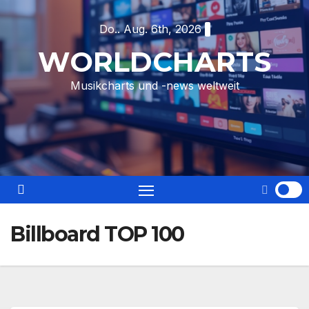
Skip
Do.. Aug. 6th, 2026
to
content
WORLDCHARTS
Musikcharts und -news weltweit
Billboard TOP 100