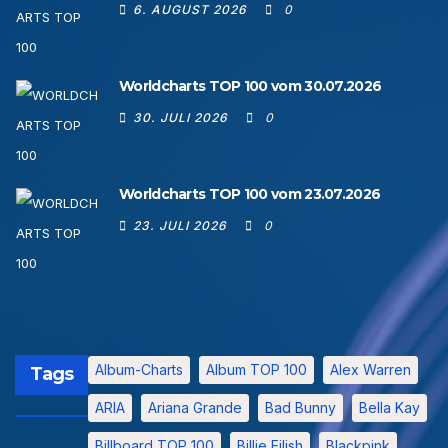
6. AUGUST 2026
0
Worldcharts TOP 100 vom 30.07.2026
30. JULI 2026
0
Worldcharts TOP 100 vom 23.07.2026
23. JULI 2026
0
Album-Charts
Album TOP 100
Alex Warren
Tags
ARIA
Ariana Grande
Bad Bunny
Bella Kay
Billboard TOP 100
Billie Eilish
Blackpink