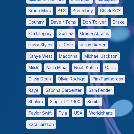
Bruno Mars
BTS
Burna boy
Charli XCX
Country
Dave / Tems
Don Toliver
Drake
Ella Langley
Gorillaz
Gracie Abrams
Harry Styles
J. Cole
Justin Bieber
Kanye West
Madonna
Michael Jackson
Mitski
Nicki Minaj
Noah Kahan
Oasis
Olivia Dean
Olivia Rodrigo
PinkPantheress
Raye
Sabrina Carpenter
Sam Fender
Shakira
Single TOP 100
Sombr
Taylor Swift
Tyla
USA
Worldcharts
Zara Larsson