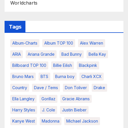
Worldcharts
Tags
Album-Charts
Album TOP 100
Alex Warren
ARIA
Ariana Grande
Bad Bunny
Bella Kay
Billboard TOP 100
Billie Eilish
Blackpink
Bruno Mars
BTS
Burna boy
Charli XCX
Country
Dave / Tems
Don Toliver
Drake
Ella Langley
Gorillaz
Gracie Abrams
Harry Styles
J. Cole
Justin Bieber
Kanye West
Madonna
Michael Jackson