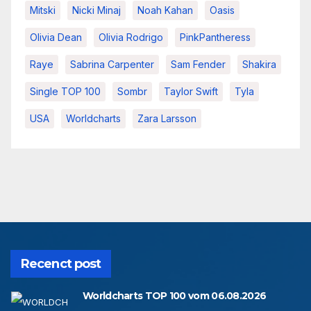
Mitski
Nicki Minaj
Noah Kahan
Oasis
Olivia Dean
Olivia Rodrigo
PinkPantheress
Raye
Sabrina Carpenter
Sam Fender
Shakira
Single TOP 100
Sombr
Taylor Swift
Tyla
USA
Worldcharts
Zara Larsson
Recenct post
Worldcharts TOP 100 vom 06.08.2026