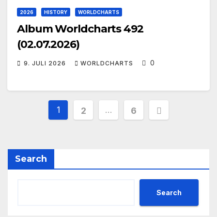
2026
HISTORY
WORLDCHARTS
Album Worldcharts 492
(02.07.2026)
0
9. JULI 2026
WORLDCHARTS
Seitennummerierung
1
…
2
6
der
Beiträge
Search
Search