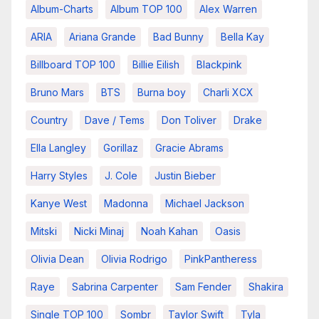
Album-Charts
Album TOP 100
Alex Warren
ARIA
Ariana Grande
Bad Bunny
Bella Kay
Billboard TOP 100
Billie Eilish
Blackpink
Bruno Mars
BTS
Burna boy
Charli XCX
Country
Dave / Tems
Don Toliver
Drake
Ella Langley
Gorillaz
Gracie Abrams
Harry Styles
J. Cole
Justin Bieber
Kanye West
Madonna
Michael Jackson
Mitski
Nicki Minaj
Noah Kahan
Oasis
Olivia Dean
Olivia Rodrigo
PinkPantheress
Raye
Sabrina Carpenter
Sam Fender
Shakira
Single TOP 100
Sombr
Taylor Swift
Tyla