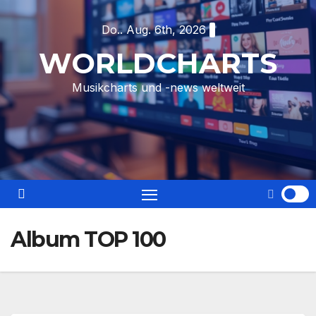
Skip
Do.. Aug. 6th, 2026
to
content
WORLDCHARTS
Musikcharts und -news weltweit
Album TOP 100