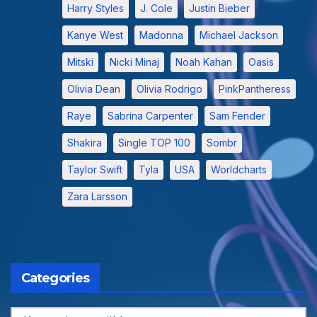
Harry Styles
J. Cole
Justin Bieber
Kanye West
Madonna
Michael Jackson
Mitski
Nicki Minaj
Noah Kahan
Oasis
Olivia Dean
Olivia Rodrigo
PinkPantheress
Raye
Sabrina Carpenter
Sam Fender
Shakira
Single TOP 100
Sombr
Taylor Swift
Tyla
USA
Worldcharts
Zara Larsson
Categories