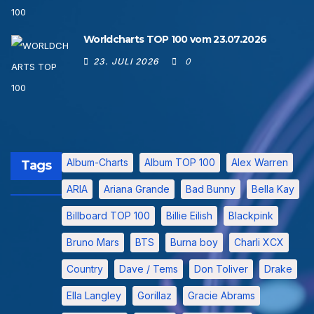
Worldcharts TOP 100 vom 23.07.2026
23. JULI 2026
0
Album-Charts
Album TOP 100
Alex Warren
Tags
ARIA
Ariana Grande
Bad Bunny
Bella Kay
Billboard TOP 100
Billie Eilish
Blackpink
Bruno Mars
BTS
Burna boy
Charli XCX
Country
Dave / Tems
Don Toliver
Drake
Ella Langley
Gorillaz
Gracie Abrams