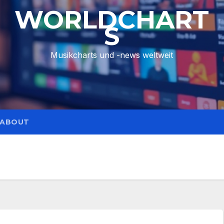
WORLDCHART
S
Musikcharts und -news weltweit
ABOUT