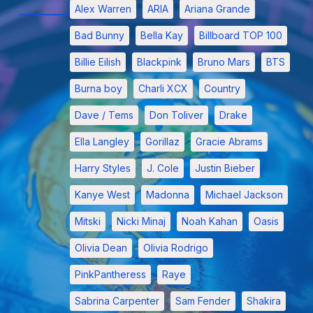
Alex Warren
ARIA
Ariana Grande
Bad Bunny
Bella Kay
Billboard TOP 100
Billie Eilish
Blackpink
Bruno Mars
BTS
Burna boy
Charli XCX
Country
Dave / Tems
Don Toliver
Drake
Ella Langley
Gorillaz
Gracie Abrams
Harry Styles
J. Cole
Justin Bieber
Kanye West
Madonna
Michael Jackson
Mitski
Nicki Minaj
Noah Kahan
Oasis
Olivia Dean
Olivia Rodrigo
PinkPantheress
Raye
Sabrina Carpenter
Sam Fender
Shakira