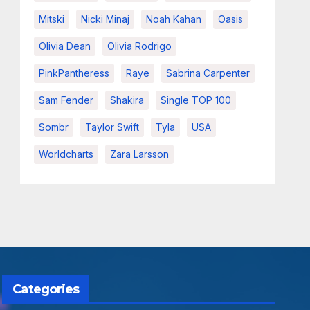
Mitski
Nicki Minaj
Noah Kahan
Oasis
Olivia Dean
Olivia Rodrigo
PinkPantheress
Raye
Sabrina Carpenter
Sam Fender
Shakira
Single TOP 100
Sombr
Taylor Swift
Tyla
USA
Worldcharts
Zara Larsson
Categories