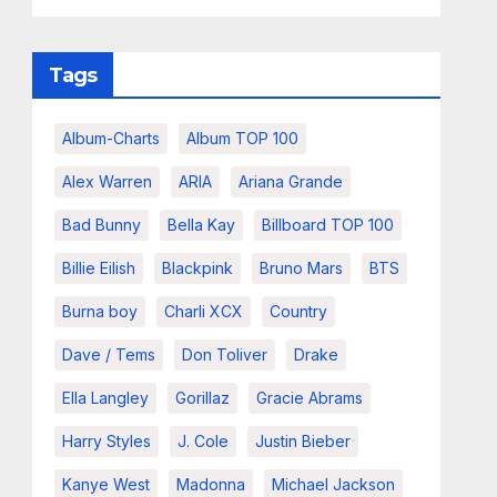
Tags
Album-Charts
Album TOP 100
Alex Warren
ARIA
Ariana Grande
Bad Bunny
Bella Kay
Billboard TOP 100
Billie Eilish
Blackpink
Bruno Mars
BTS
Burna boy
Charli XCX
Country
Dave / Tems
Don Toliver
Drake
Ella Langley
Gorillaz
Gracie Abrams
Harry Styles
J. Cole
Justin Bieber
Kanye West
Madonna
Michael Jackson