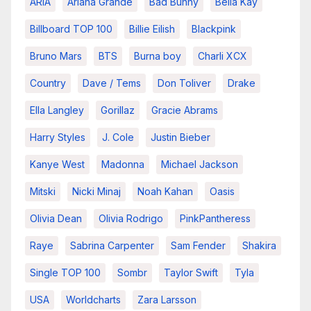
ARIA
Ariana Grande
Bad Bunny
Bella Kay
Billboard TOP 100
Billie Eilish
Blackpink
Bruno Mars
BTS
Burna boy
Charli XCX
Country
Dave / Tems
Don Toliver
Drake
Ella Langley
Gorillaz
Gracie Abrams
Harry Styles
J. Cole
Justin Bieber
Kanye West
Madonna
Michael Jackson
Mitski
Nicki Minaj
Noah Kahan
Oasis
Olivia Dean
Olivia Rodrigo
PinkPantheress
Raye
Sabrina Carpenter
Sam Fender
Shakira
Single TOP 100
Sombr
Taylor Swift
Tyla
USA
Worldcharts
Zara Larsson