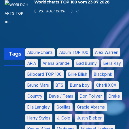
Worldcharts TOP 100 vom 23.07.2026
23. JULI 2026
0
Album-Charts
Album TOP 100
Alex Warren
Tags
ARIA
Ariana Grande
Bad Bunny
Bella Kay
Billboard TOP 100
Billie Eilish
Blackpink
Bruno Mars
BTS
Burna boy
Charli XCX
Country
Dave / Tems
Don Toliver
Drake
Ella Langley
Gorillaz
Gracie Abrams
Harry Styles
J. Cole
Justin Bieber
Kanye West
Madonna
Michael Jackson