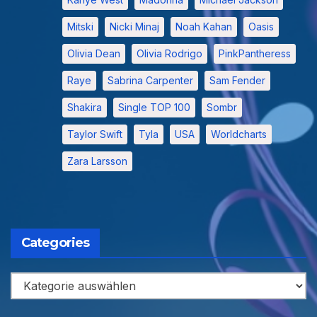
Mitski
Nicki Minaj
Noah Kahan
Oasis
Olivia Dean
Olivia Rodrigo
PinkPantheress
Raye
Sabrina Carpenter
Sam Fender
Shakira
Single TOP 100
Sombr
Taylor Swift
Tyla
USA
Worldcharts
Zara Larsson
Categories
Categories