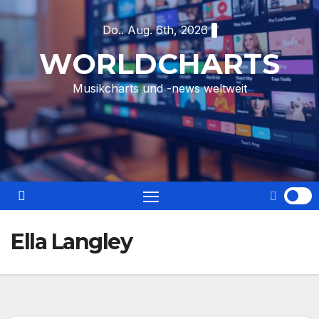
Skip
Do.. Aug. 6th, 2026
to
content
WORLDCHARTS
Musikcharts und -news weltweit
Ella Langley