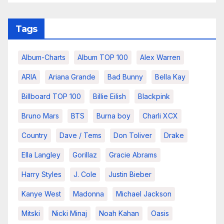
Tags
Album-Charts
Album TOP 100
Alex Warren
ARIA
Ariana Grande
Bad Bunny
Bella Kay
Billboard TOP 100
Billie Eilish
Blackpink
Bruno Mars
BTS
Burna boy
Charli XCX
Country
Dave / Tems
Don Toliver
Drake
Ella Langley
Gorillaz
Gracie Abrams
Harry Styles
J. Cole
Justin Bieber
Kanye West
Madonna
Michael Jackson
Mitski
Nicki Minaj
Noah Kahan
Oasis