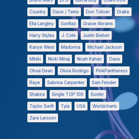
Country
Dave / Tems
Don Toliver
Drake
Ella Langley
Gorillaz
Gracie Abrams
Harry Styles
J. Cole
Justin Bieber
Kanye West
Madonna
Michael Jackson
Mitski
Nicki Minaj
Noah Kahan
Oasis
Olivia Dean
Olivia Rodrigo
PinkPantheress
Raye
Sabrina Carpenter
Sam Fender
Shakira
Single TOP 100
Sombr
Taylor Swift
Tyla
USA
Worldcharts
Zara Larsson