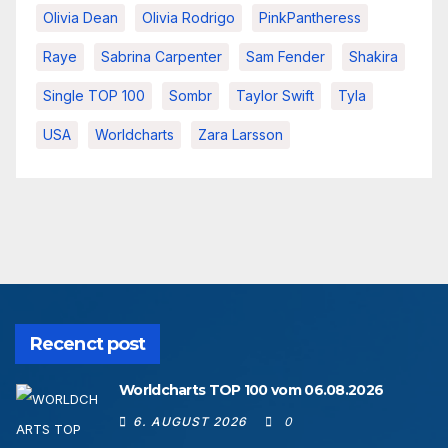
Olivia Dean
Olivia Rodrigo
PinkPantheress
Raye
Sabrina Carpenter
Sam Fender
Shakira
Single TOP 100
Sombr
Taylor Swift
Tyla
USA
Worldcharts
Zara Larsson
Recenct post
Worldcharts TOP 100 vom 06.08.2026
6. AUGUST 2026
0