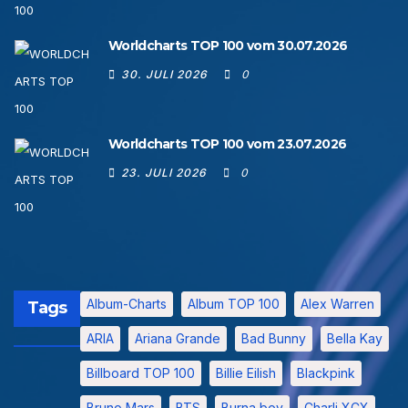
Worldcharts TOP 100 vom 30.07.2026
30. JULI 2026
0
Worldcharts TOP 100 vom 23.07.2026
23. JULI 2026
0
Album-Charts
Album TOP 100
Alex Warren
Tags
ARIA
Ariana Grande
Bad Bunny
Bella Kay
Billboard TOP 100
Billie Eilish
Blackpink
Bruno Mars
BTS
Burna boy
Charli XCX