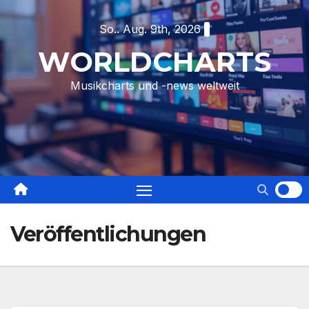
Skip
So.. Aug. 9th, 2026
to
content
WORLDCHARTS
Musikcharts und -news weltweit
Veröffentlichungen