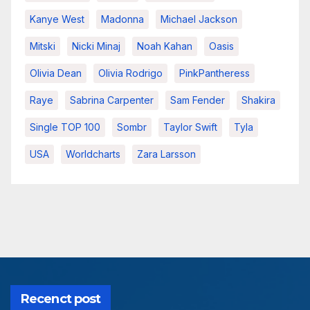
Kanye West
Madonna
Michael Jackson
Mitski
Nicki Minaj
Noah Kahan
Oasis
Olivia Dean
Olivia Rodrigo
PinkPantheress
Raye
Sabrina Carpenter
Sam Fender
Shakira
Single TOP 100
Sombr
Taylor Swift
Tyla
USA
Worldcharts
Zara Larsson
Recenct post