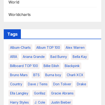
World
Worldcharts
Tags
Album-Charts
Album TOP 100
Alex Warren
ARIA
Ariana Grande
Bad Bunny
Bella Kay
Billboard TOP 100
Billie Eilish
Blackpink
Bruno Mars
BTS
Burna boy
Charli XCX
Country
Dave / Tems
Don Toliver
Drake
Ella Langley
Gorillaz
Gracie Abrams
Harry Styles
J. Cole
Justin Bieber