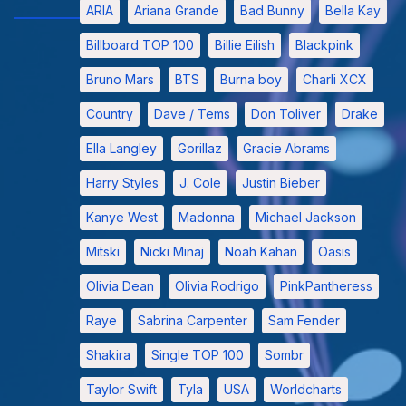
ARIA
Ariana Grande
Bad Bunny
Bella Kay
Billboard TOP 100
Billie Eilish
Blackpink
Bruno Mars
BTS
Burna boy
Charli XCX
Country
Dave / Tems
Don Toliver
Drake
Ella Langley
Gorillaz
Gracie Abrams
Harry Styles
J. Cole
Justin Bieber
Kanye West
Madonna
Michael Jackson
Mitski
Nicki Minaj
Noah Kahan
Oasis
Olivia Dean
Olivia Rodrigo
PinkPantheress
Raye
Sabrina Carpenter
Sam Fender
Shakira
Single TOP 100
Sombr
Taylor Swift
Tyla
USA
Worldcharts