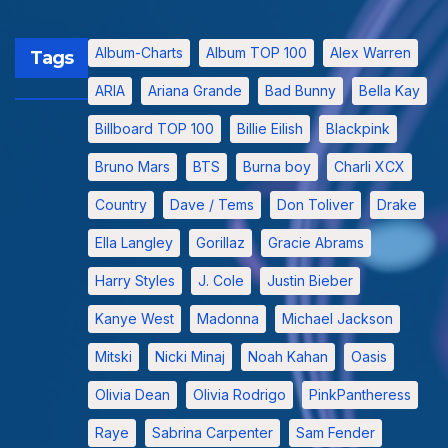
Album-Charts
Album TOP 100
Alex Warren
Tags
ARIA
Ariana Grande
Bad Bunny
Bella Kay
Billboard TOP 100
Billie Eilish
Blackpink
Bruno Mars
BTS
Burna boy
Charli XCX
Country
Dave / Tems
Don Toliver
Drake
Ella Langley
Gorillaz
Gracie Abrams
Harry Styles
J. Cole
Justin Bieber
Kanye West
Madonna
Michael Jackson
Mitski
Nicki Minaj
Noah Kahan
Oasis
Olivia Dean
Olivia Rodrigo
PinkPantheress
Raye
Sabrina Carpenter
Sam Fender