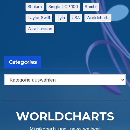
Shakira
Single TOP 100
Sombr
Taylor Swift
Tyla
USA
Worldcharts
Zara Larsson
Categories
Categories
WORLDCHARTS
Musikcharts und -news weltweit