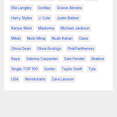
Ella Langley
Gorillaz
Gracie Abrams
Harry Styles
J. Cole
Justin Bieber
Kanye West
Madonna
Michael Jackson
Mitski
Nicki Minaj
Noah Kahan
Oasis
Olivia Dean
Olivia Rodrigo
PinkPantheress
Raye
Sabrina Carpenter
Sam Fender
Shakira
Single TOP 100
Sombr
Taylor Swift
Tyla
USA
Worldcharts
Zara Larsson