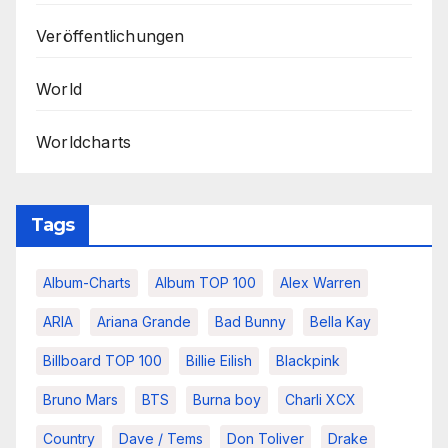
Veröffentlichungen
World
Worldcharts
Tags
Album-Charts
Album TOP 100
Alex Warren
ARIA
Ariana Grande
Bad Bunny
Bella Kay
Billboard TOP 100
Billie Eilish
Blackpink
Bruno Mars
BTS
Burna boy
Charli XCX
Country
Dave / Tems
Don Toliver
Drake