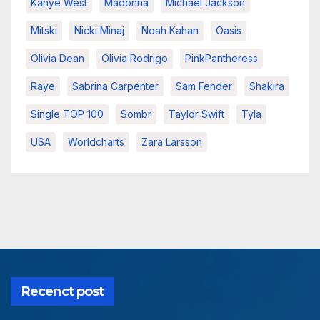
Kanye West
Madonna
Michael Jackson
Mitski
Nicki Minaj
Noah Kahan
Oasis
Olivia Dean
Olivia Rodrigo
PinkPantheress
Raye
Sabrina Carpenter
Sam Fender
Shakira
Single TOP 100
Sombr
Taylor Swift
Tyla
USA
Worldcharts
Zara Larsson
Recenct post