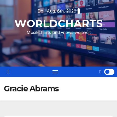
Skip
Do.. Aug. 6th, 2026
to
content
WORLDCHARTS
Musikcharts und -news weltweit
Gracie Abrams