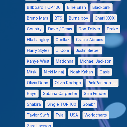
Billboard TOP 100
Billie Eilish
Blackpink
Bruno Mars
BTS
Burna boy
Charli XCX
Country
Dave / Tems
Don Toliver
Drake
Ella Langley
Gorillaz
Gracie Abrams
Harry Styles
J. Cole
Justin Bieber
Kanye West
Madonna
Michael Jackson
Mitski
Nicki Minaj
Noah Kahan
Oasis
Olivia Dean
Olivia Rodrigo
PinkPantheress
Raye
Sabrina Carpenter
Sam Fender
Shakira
Single TOP 100
Sombr
Taylor Swift
Tyla
USA
Worldcharts
Zara Larsson