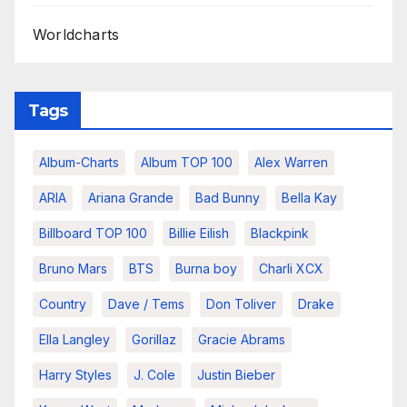
Worldcharts
Tags
Album-Charts
Album TOP 100
Alex Warren
ARIA
Ariana Grande
Bad Bunny
Bella Kay
Billboard TOP 100
Billie Eilish
Blackpink
Bruno Mars
BTS
Burna boy
Charli XCX
Country
Dave / Tems
Don Toliver
Drake
Ella Langley
Gorillaz
Gracie Abrams
Harry Styles
J. Cole
Justin Bieber