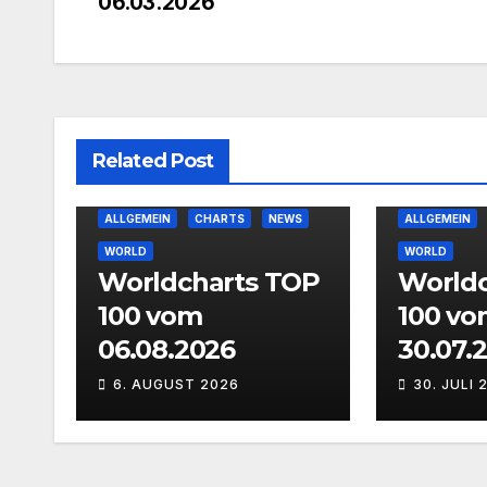
06.03.2026
Related Post
ALLGEMEIN
CHARTS
NEWS
ALLGEMEIN
WORLD
WORLD
Worldcharts TOP
Worldc
100 vom
100 vo
06.08.2026
30.07.
6. AUGUST 2026
30. JULI 