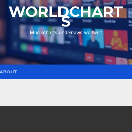
WORLDCHART
S
Musikcharts und -news weltweit
ABOUT