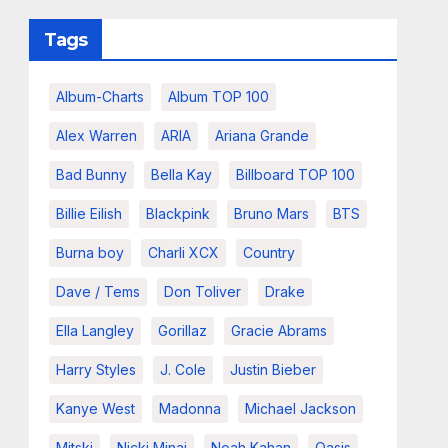
Tags
Album-Charts
Album TOP 100
Alex Warren
ARIA
Ariana Grande
Bad Bunny
Bella Kay
Billboard TOP 100
Billie Eilish
Blackpink
Bruno Mars
BTS
Burna boy
Charli XCX
Country
Dave / Tems
Don Toliver
Drake
Ella Langley
Gorillaz
Gracie Abrams
Harry Styles
J. Cole
Justin Bieber
Kanye West
Madonna
Michael Jackson
Mitski
Nicki Minaj
Noah Kahan
Oasis