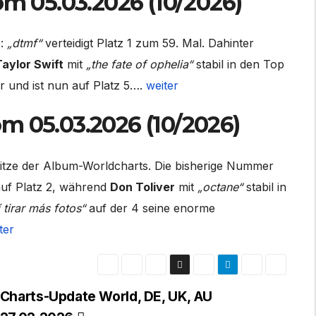
om 05.03.2026 (10/2026)
e:
„dtmf“
verteidigt Platz 1 zum 59. Mal. Dahinter
Taylor Swift
mit
„the fate of ophelia“
stabil in den Top
r und ist nun auf Platz 5….
weiter
m 05.03.2026 (10/2026)
itze der Album-Worldcharts. Die bisherige Nummer
 auf Platz 2, während
Don Toliver
mit
„octane“
stabil in
 tirar más fotos“
auf der 4 seine enorme
ter
Charts-Update World, DE, UK, AU