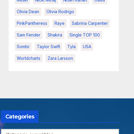
Olivia Dean
Olivia Rodrigo
PinkPantheress
Raye
Sabrina Carpenter
Sam Fender
Shakira
Single TOP 100
Sombr
Taylor Swift
Tyla
USA
Worldcharts
Zara Larsson
Categories
Categories