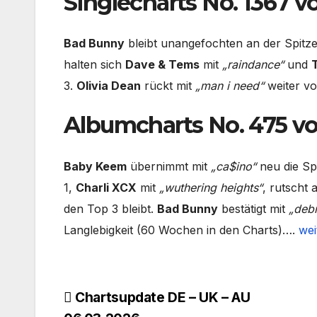
Singlecharts No. 1367 v
Bad Bunny
bleibt unangefochten an der Spitz
halten sich
Dave & Tems
mit
„raindance“
und
3.
Olivia Dean
rückt mit
„man i need“
weiter vo
Albumcharts No. 475 vo
Baby Keem
übernimmt mit
„ca$ino“
neu die Sp
1,
Charli XCX
mit
„wuthering heights“
, rutscht
den Top 3 bleibt.
Bad Bunny
bestätigt mit
„debí
Langlebigkeit (60 Wochen in den Charts)….
wei
Beitragsnavigation
Chartsupdate DE – UK – AU