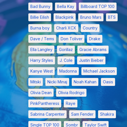
Bad Bunny
Bella Kay
Billboard TOP 100
Billie Eilish
Blackpink
Bruno Mars
BTS
Burna boy
Charli XCX
Country
Dave / Tems
Don Toliver
Drake
Ella Langley
Gorillaz
Gracie Abrams
Harry Styles
J. Cole
Justin Bieber
Kanye West
Madonna
Michael Jackson
Mitski
Nicki Minaj
Noah Kahan
Oasis
Olivia Dean
Olivia Rodrigo
PinkPantheress
Raye
Sabrina Carpenter
Sam Fender
Shakira
Single TOP 100
Sombr
Taylor Swift