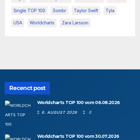
Single TOP 100
Sombr
Taylor Swift
Tyla
USA
Worldcharts
Zara Larsson
Recenct post
Worldcharts TOP 100 vom 06.08.2026
6. AUGUST 2026
0
Worldcharts TOP 100 vom 30.07.2026