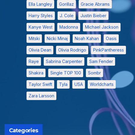
Ella Langley
Gorillaz
Gracie Abrams
Harry Styles
J. Cole
Justin Bieber
Kanye West
Madonna
Michael Jackson
Mitski
Nicki Minaj
Noah Kahan
Oasis
Olivia Dean
Olivia Rodrigo
PinkPantheress
Raye
Sabrina Carpenter
Sam Fender
Shakira
Single TOP 100
Sombr
Taylor Swift
Tyla
USA
Worldcharts
Zara Larsson
Categories