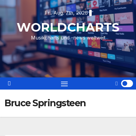
Skip
Fr.. Aug. 7th, 2026
to
content
WORLDCHARTS
Musikcharts und -news weltweit
Bruce Springsteen