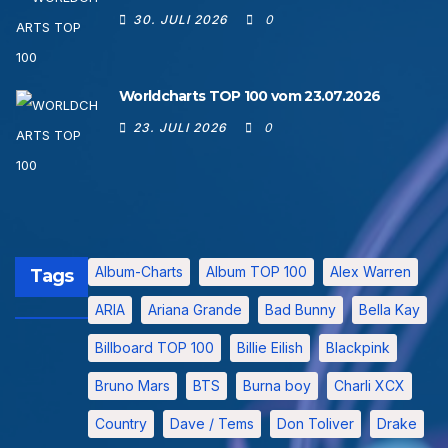
30. JULI 2026
0
Worldcharts TOP 100 vom 23.07.2026
23. JULI 2026
0
Album-Charts
Album TOP 100
Alex Warren
Tags
ARIA
Ariana Grande
Bad Bunny
Bella Kay
Billboard TOP 100
Billie Eilish
Blackpink
Bruno Mars
BTS
Burna boy
Charli XCX
Country
Dave / Tems
Don Toliver
Drake