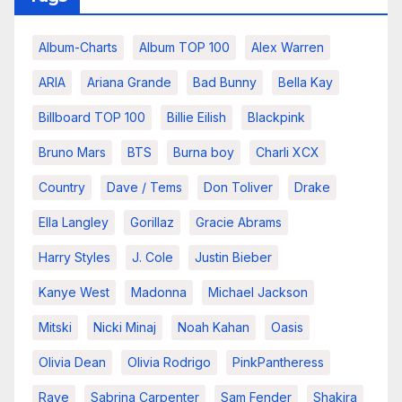
Album-Charts
Album TOP 100
Alex Warren
ARIA
Ariana Grande
Bad Bunny
Bella Kay
Billboard TOP 100
Billie Eilish
Blackpink
Bruno Mars
BTS
Burna boy
Charli XCX
Country
Dave / Tems
Don Toliver
Drake
Ella Langley
Gorillaz
Gracie Abrams
Harry Styles
J. Cole
Justin Bieber
Kanye West
Madonna
Michael Jackson
Mitski
Nicki Minaj
Noah Kahan
Oasis
Olivia Dean
Olivia Rodrigo
PinkPantheress
Raye
Sabrina Carpenter
Sam Fender
Shakira