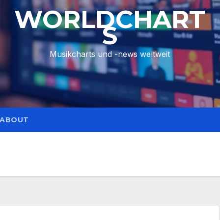
WORLDCHART
S
Musikcharts und -news weltweit
ABOUT