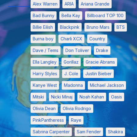
Alex Warren
ARIA
Ariana Grande
Bad Bunny
Bella Kay
Billboard TOP 100
Billie Eilish
Blackpink
Bruno Mars
BTS
Burna boy
Charli XCX
Country
Dave / Tems
Don Toliver
Drake
Ella Langley
Gorillaz
Gracie Abrams
Harry Styles
J. Cole
Justin Bieber
Kanye West
Madonna
Michael Jackson
Mitski
Nicki Minaj
Noah Kahan
Oasis
Olivia Dean
Olivia Rodrigo
PinkPantheress
Raye
Sabrina Carpenter
Sam Fender
Shakira