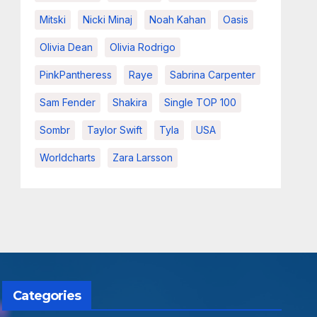
Mitski
Nicki Minaj
Noah Kahan
Oasis
Olivia Dean
Olivia Rodrigo
PinkPantheress
Raye
Sabrina Carpenter
Sam Fender
Shakira
Single TOP 100
Sombr
Taylor Swift
Tyla
USA
Worldcharts
Zara Larsson
Categories