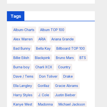
Tags
Album-Charts
Album TOP 100
Alex Warren
ARIA
Ariana Grande
Bad Bunny
Bella Kay
Billboard TOP 100
Billie Eilish
Blackpink
Bruno Mars
BTS
Burna boy
Charli XCX
Country
Dave / Tems
Don Toliver
Drake
Ella Langley
Gorillaz
Gracie Abrams
Harry Styles
J. Cole
Justin Bieber
Kanye West
Madonna
Michael Jackson