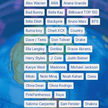
Alex Warren
ARIA
Ariana Grande
Bad Bunny
Bella Kay
Billboard TOP 100
Billie Eilish
Blackpink
Bruno Mars
BTS
Burna boy
Charli XCX
Country
Dave / Tems
Don Toliver
Drake
Ella Langley
Gorillaz
Gracie Abrams
Harry Styles
J. Cole
Justin Bieber
Kanye West
Madonna
Michael Jackson
Mitski
Nicki Minaj
Noah Kahan
Oasis
Olivia Dean
Olivia Rodrigo
PinkPantheress
Raye
Sabrina Carpenter
Sam Fender
Shakira