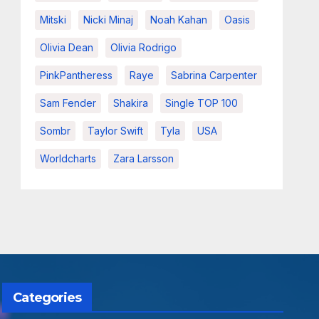
Mitski
Nicki Minaj
Noah Kahan
Oasis
Olivia Dean
Olivia Rodrigo
PinkPantheress
Raye
Sabrina Carpenter
Sam Fender
Shakira
Single TOP 100
Sombr
Taylor Swift
Tyla
USA
Worldcharts
Zara Larsson
Categories