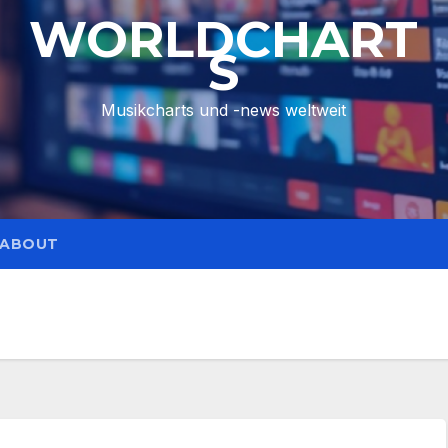
WORLDCHART
S
Musikcharts und -news weltweit
ABOUT