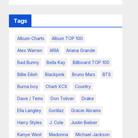
Tags
Album-Charts
Album TOP 100
Alex Warren
ARIA
Ariana Grande
Bad Bunny
Bella Kay
Billboard TOP 100
Billie Eilish
Blackpink
Bruno Mars
BTS
Burna boy
Charli XCX
Country
Dave / Tems
Don Toliver
Drake
Ella Langley
Gorillaz
Gracie Abrams
Harry Styles
J. Cole
Justin Bieber
Kanye West
Madonna
Michael Jackson