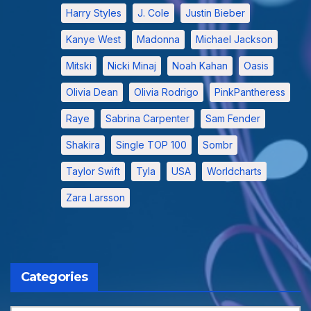
Harry Styles
J. Cole
Justin Bieber
Kanye West
Madonna
Michael Jackson
Mitski
Nicki Minaj
Noah Kahan
Oasis
Olivia Dean
Olivia Rodrigo
PinkPantheress
Raye
Sabrina Carpenter
Sam Fender
Shakira
Single TOP 100
Sombr
Taylor Swift
Tyla
USA
Worldcharts
Zara Larsson
Categories