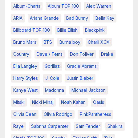
Album-Charts
Album TOP 100
Alex Warren
ARIA
Ariana Grande
Bad Bunny
Bella Kay
Billboard TOP 100
Billie Eilish
Blackpink
Bruno Mars
BTS
Burna boy
Charli XCX
Country
Dave / Tems
Don Toliver
Drake
Ella Langley
Gorillaz
Gracie Abrams
Harry Styles
J. Cole
Justin Bieber
Kanye West
Madonna
Michael Jackson
Mitski
Nicki Minaj
Noah Kahan
Oasis
Olivia Dean
Olivia Rodrigo
PinkPantheress
Raye
Sabrina Carpenter
Sam Fender
Shakira