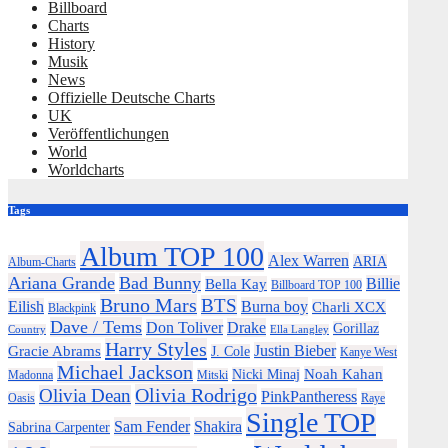
Billboard
Charts
History
Musik
News
Offizielle Deutsche Charts
UK
Veröffentlichungen
World
Worldcharts
Tags
Album TOP 100
Alex Warren
ARIA
Album-Charts
Ariana Grande
Bad Bunny
Billie
Bella Kay
Billboard TOP 100
Bruno Mars
BTS
Burna boy
Eilish
Charli XCX
Blackpink
Dave / Tems
Drake
Don Toliver
Gorillaz
Country
Ella Langley
Harry Styles
Justin Bieber
Gracie Abrams
J. Cole
Kanye West
Michael Jackson
Noah Kahan
Nicki Minaj
Madonna
Mitski
Olivia Rodrigo
Olivia Dean
PinkPantheress
Oasis
Raye
Single TOP
Sam Fender
Shakira
Sabrina Carpenter