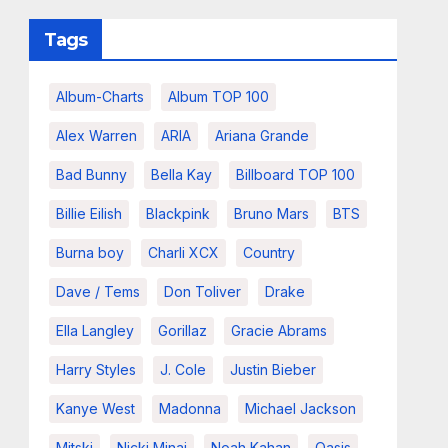
Tags
Album-Charts
Album TOP 100
Alex Warren
ARIA
Ariana Grande
Bad Bunny
Bella Kay
Billboard TOP 100
Billie Eilish
Blackpink
Bruno Mars
BTS
Burna boy
Charli XCX
Country
Dave / Tems
Don Toliver
Drake
Ella Langley
Gorillaz
Gracie Abrams
Harry Styles
J. Cole
Justin Bieber
Kanye West
Madonna
Michael Jackson
Mitski
Nicki Minaj
Noah Kahan
Oasis