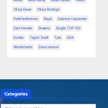
Olivia Dean
Olivia Rodrigo
PinkPantheress
Raye
Sabrina Carpenter
Sam Fender
Shakira
Single TOP 100
Sombr
Taylor Swift
Tyla
USA
Worldcharts
Zara Larsson
Categories
Categories