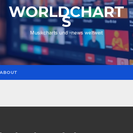
WORLDCHART
S
Musikcharts und -news weltweit
ABOUT