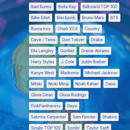
Bad Bunny
Bella Kay
Billboard TOP 100
Billie Eilish
Blackpink
Bruno Mars
BTS
Burna boy
Charli XCX
Country
Dave / Tems
Don Toliver
Drake
Ella Langley
Gorillaz
Gracie Abrams
Harry Styles
J. Cole
Justin Bieber
Kanye West
Madonna
Michael Jackson
Mitski
Nicki Minaj
Noah Kahan
Oasis
Olivia Dean
Olivia Rodrigo
PinkPantheress
Raye
Sabrina Carpenter
Sam Fender
Shakira
Single TOP 100
Sombr
Taylor Swift