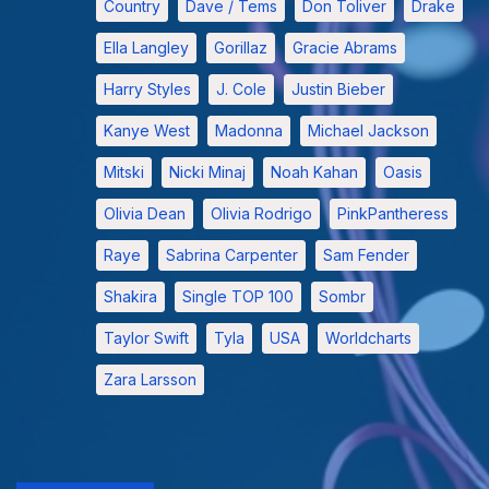
Country
Dave / Tems
Don Toliver
Drake
Ella Langley
Gorillaz
Gracie Abrams
Harry Styles
J. Cole
Justin Bieber
Kanye West
Madonna
Michael Jackson
Mitski
Nicki Minaj
Noah Kahan
Oasis
Olivia Dean
Olivia Rodrigo
PinkPantheress
Raye
Sabrina Carpenter
Sam Fender
Shakira
Single TOP 100
Sombr
Taylor Swift
Tyla
USA
Worldcharts
Zara Larsson