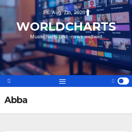
Skip
Fr.. Aug. 7th, 2026
to
content
WORLDCHARTS
Musikcharts und -news weltweit
Abba