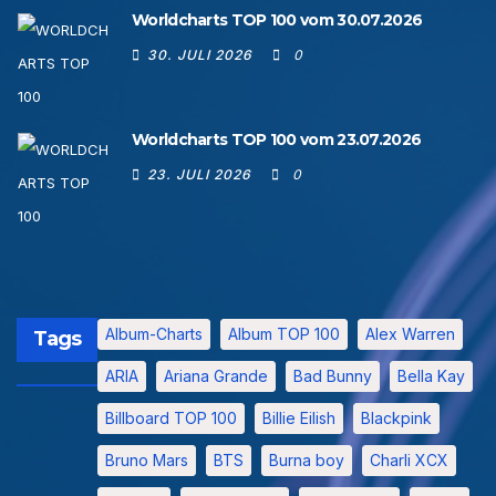
Worldcharts TOP 100 vom 30.07.2026
30. JULI 2026
0
Worldcharts TOP 100 vom 23.07.2026
23. JULI 2026
0
Album-Charts
Album TOP 100
Alex Warren
Tags
ARIA
Ariana Grande
Bad Bunny
Bella Kay
Billboard TOP 100
Billie Eilish
Blackpink
Bruno Mars
BTS
Burna boy
Charli XCX