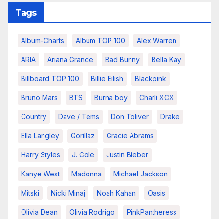
Tags
Album-Charts
Album TOP 100
Alex Warren
ARIA
Ariana Grande
Bad Bunny
Bella Kay
Billboard TOP 100
Billie Eilish
Blackpink
Bruno Mars
BTS
Burna boy
Charli XCX
Country
Dave / Tems
Don Toliver
Drake
Ella Langley
Gorillaz
Gracie Abrams
Harry Styles
J. Cole
Justin Bieber
Kanye West
Madonna
Michael Jackson
Mitski
Nicki Minaj
Noah Kahan
Oasis
Olivia Dean
Olivia Rodrigo
PinkPantheress