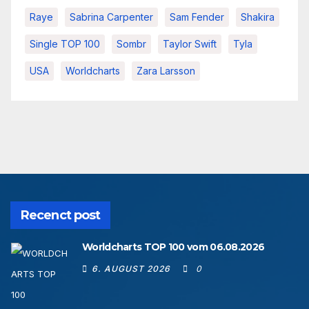
Raye
Sabrina Carpenter
Sam Fender
Shakira
Single TOP 100
Sombr
Taylor Swift
Tyla
USA
Worldcharts
Zara Larsson
Recenct post
Worldcharts TOP 100 vom 06.08.2026
6. AUGUST 2026
0