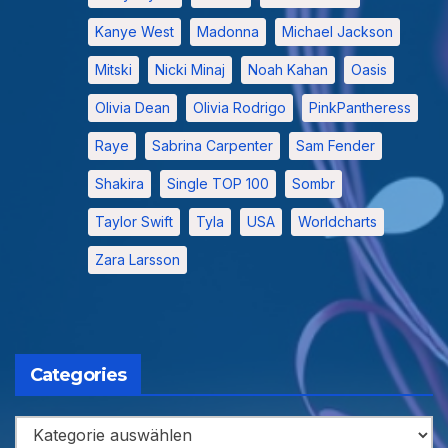
Kanye West
Madonna
Michael Jackson
Mitski
Nicki Minaj
Noah Kahan
Oasis
Olivia Dean
Olivia Rodrigo
PinkPantheress
Raye
Sabrina Carpenter
Sam Fender
Shakira
Single TOP 100
Sombr
Taylor Swift
Tyla
USA
Worldcharts
Zara Larsson
Categories
Categories