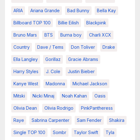
ARIA
Ariana Grande
Bad Bunny
Bella Kay
Billboard TOP 100
Billie Eilish
Blackpink
Bruno Mars
BTS
Burna boy
Charli XCX
Country
Dave / Tems
Don Toliver
Drake
Ella Langley
Gorillaz
Gracie Abrams
Harry Styles
J. Cole
Justin Bieber
Kanye West
Madonna
Michael Jackson
Mitski
Nicki Minaj
Noah Kahan
Oasis
Olivia Dean
Olivia Rodrigo
PinkPantheress
Raye
Sabrina Carpenter
Sam Fender
Shakira
Single TOP 100
Sombr
Taylor Swift
Tyla