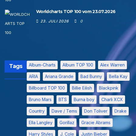
Worldcharts TOP 100 vom 23.07.2026
23. JULI 2026
0
Album-Charts
Album TOP 100
Alex Warren
Tags
ARIA
Ariana Grande
Bad Bunny
Bella Kay
Billboard TOP 100
Billie Eilish
Blackpink
Bruno Mars
BTS
Burna boy
Charli XCX
Country
Dave / Tems
Don Toliver
Drake
Ella Langley
Gorillaz
Gracie Abrams
Harry Styles
J. Cole
Justin Bieber