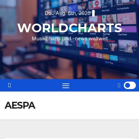
Skip
Do.. Aug. 6th, 2026
to
content
WORLDCHARTS
Musikcharts und -news weltweit
AESPA