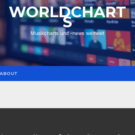
WORLDCHART
S
Musikcharts und -news weltweit
ABOUT