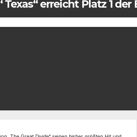
 Texas“ erreicht Platz 1 der
 „The Great Divide“ seinen bisher größten Hit und