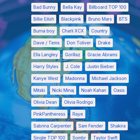
Bad Bunny
Bella Kay
Billboard TOP 100
Billie Eilish
Blackpink
Bruno Mars
BTS
Burna boy
Charli XCX
Country
Dave / Tems
Don Toliver
Drake
Ella Langley
Gorillaz
Gracie Abrams
Harry Styles
J. Cole
Justin Bieber
Kanye West
Madonna
Michael Jackson
Mitski
Nicki Minaj
Noah Kahan
Oasis
Olivia Dean
Olivia Rodrigo
PinkPantheress
Raye
Sabrina Carpenter
Sam Fender
Shakira
Single TOP 100
Sombr
Taylor Swift