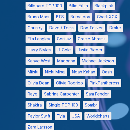
Billboard TOP 100
Billie Eilish
Blackpink
Bruno Mars
BTS
Burna boy
Charli XCX
Country
Dave / Tems
Don Toliver
Drake
Ella Langley
Gorillaz
Gracie Abrams
Harry Styles
J. Cole
Justin Bieber
Kanye West
Madonna
Michael Jackson
Mitski
Nicki Minaj
Noah Kahan
Oasis
Olivia Dean
Olivia Rodrigo
PinkPantheress
Raye
Sabrina Carpenter
Sam Fender
Shakira
Single TOP 100
Sombr
Taylor Swift
Tyla
USA
Worldcharts
Zara Larsson