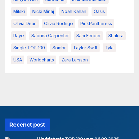
Mitski
Nicki Minaj
Noah Kahan
Oasis
Olivia Dean
Olivia Rodrigo
PinkPantheress
Raye
Sabrina Carpenter
Sam Fender
Shakira
Single TOP 100
Sombr
Taylor Swift
Tyla
USA
Worldcharts
Zara Larsson
Recenct post