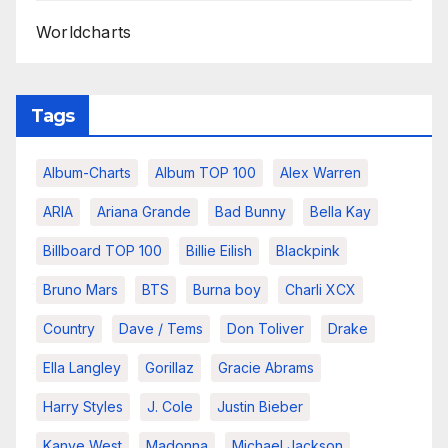
Worldcharts
Tags
Album-Charts
Album TOP 100
Alex Warren
ARIA
Ariana Grande
Bad Bunny
Bella Kay
Billboard TOP 100
Billie Eilish
Blackpink
Bruno Mars
BTS
Burna boy
Charli XCX
Country
Dave / Tems
Don Toliver
Drake
Ella Langley
Gorillaz
Gracie Abrams
Harry Styles
J. Cole
Justin Bieber
Kanye West
Madonna
Michael Jackson