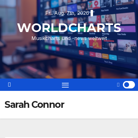
Skip
Fr.. Aug. 7th, 2026
to
content
WORLDCHARTS
Musikcharts und -news weltweit
Sarah Connor