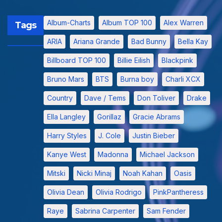
Album-Charts
Album TOP 100
Alex Warren
Tags
ARIA
Ariana Grande
Bad Bunny
Bella Kay
Billboard TOP 100
Billie Eilish
Blackpink
Bruno Mars
BTS
Burna boy
Charli XCX
Country
Dave / Tems
Don Toliver
Drake
Ella Langley
Gorillaz
Gracie Abrams
Harry Styles
J. Cole
Justin Bieber
Kanye West
Madonna
Michael Jackson
Mitski
Nicki Minaj
Noah Kahan
Oasis
Olivia Dean
Olivia Rodrigo
PinkPantheress
Raye
Sabrina Carpenter
Sam Fender