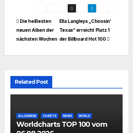
Beitragsnavigation
Die heißesten
Ella Langleys „Choosin‘
neuen Alben der
Texas“ erreicht Platz 1
nächsten Wochen
der Billboard Hot 100
Related Post
ALLGEMEIN
CHARTS
NEWS
WORLD
Worldcharts TOP 100 vom