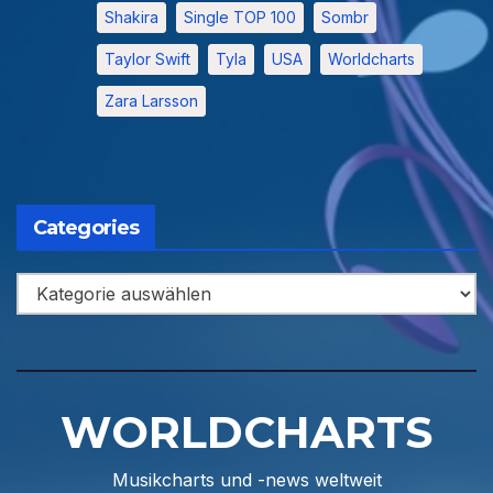
Shakira
Single TOP 100
Sombr
Taylor Swift
Tyla
USA
Worldcharts
Zara Larsson
Categories
Categories
WORLDCHARTS
Musikcharts und -news weltweit