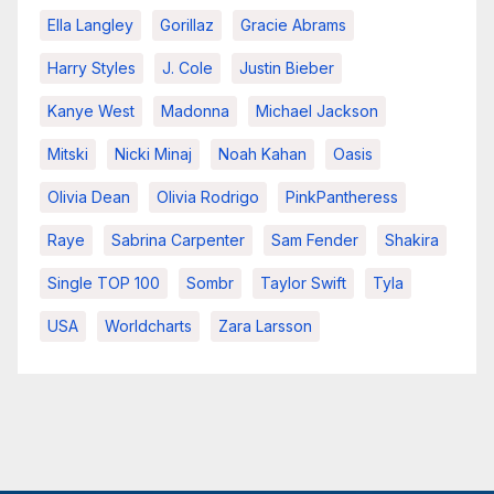
Ella Langley
Gorillaz
Gracie Abrams
Harry Styles
J. Cole
Justin Bieber
Kanye West
Madonna
Michael Jackson
Mitski
Nicki Minaj
Noah Kahan
Oasis
Olivia Dean
Olivia Rodrigo
PinkPantheress
Raye
Sabrina Carpenter
Sam Fender
Shakira
Single TOP 100
Sombr
Taylor Swift
Tyla
USA
Worldcharts
Zara Larsson