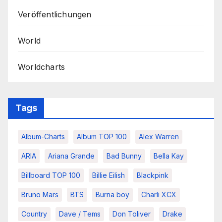
Veröffentlichungen
World
Worldcharts
Tags
Album-Charts
Album TOP 100
Alex Warren
ARIA
Ariana Grande
Bad Bunny
Bella Kay
Billboard TOP 100
Billie Eilish
Blackpink
Bruno Mars
BTS
Burna boy
Charli XCX
Country
Dave / Tems
Don Toliver
Drake